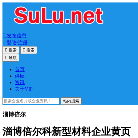

发布信息

登陆/注册

搜索

搜索

导航
首页
供应
资讯
关于VIP
站内搜索
淄博倍尔
淄博倍尔科新型材料企业黄页