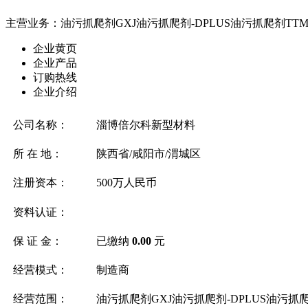
主营业务：油污抓爬剂GXJ油污抓爬剂-DPLUS油污抓爬剂TT
企业黄页
企业产品
订购热线
企业介绍
公司名称：
淄博倍尔科新型材料
所 在 地：
陕西省/咸阳市/渭城区
注册资本：
500万人民币
资料认证：
保 证 金：
已缴纳
0.00
元
经营模式：
制造商
经营范围：
油污抓爬剂GXJ油污抓爬剂-DPLUS油污抓爬